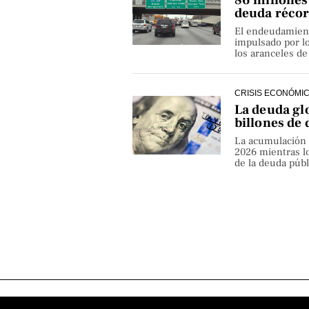
86 millones
deuda récor
El endeudamiento
impulsado por lo
los aranceles d
CRISIS ECONÓMI
La deuda gl
billones de 
La acumulación d
2026 mientras lo
de la deuda púb