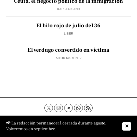
Ceuta, el negocio político de la inmigración
KARLA PISANO
El hilo rojo de julio del 36
LIBER
El verdugo convertido en víctima
AITOR MARTÍNEZ
Contacto
Aviso Legal
Política de privacidad
📢 La redacción permanecerá cerrada durante agosto.
✕
Política de cookies
Sobre nosotros
Volveremos en septiembre.