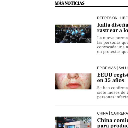
MÁS NOTICIAS
REPRESIÓN
LIB
Italia diseñ
rastrear a l
La nueva norma pe
las personas qu
convocada una ma
en protestas que
EPIDEMIAS
SALU
EEUU regist
en 35 años
Se han confirma
siete meses de 
personas infect
CHINA
CARRERA
China comie
para produ