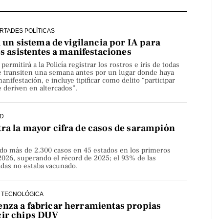
ERTADES POLÍTICAS
a un sistema de vigilancia por IA para
os asistentes a manifestaciones
rmitirá a la Policía registrar los rostros e iris de todas
e transiten una semana antes por un lugar donde haya
nifestación, e incluye tipificar como delito “participar
 deriven en altercados”.
D
ra la mayor cifra de casos de sarampión
do más de 2.300 casos en 45 estados en los primeros
2026, superando el récord de 2025; el 93% de las
adas no estaba vacunado.
 TECNOLÓGICA
nza a fabricar herramientas propias
cir chips DUV