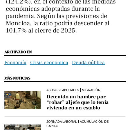
(124,2%), en el contexto de las medidas
económicas adoptadas durante la
pandemia. Según las previsiones de
Moncloa, la ratio podría descender al
101,7% al cierre de 2025.
ARCHIVADO EN
Economía
‧
Crisis económica
‧
Deuda pública
MÁS NOTICIAS
ABUSOS LABORALES
MIGRACIÓN
Detenido un hombre por
“robar” al jefe que lo tenía
viviendo en un establo
JORNADA LABORAL
ACUMULACIÓN DE
CAPITAL