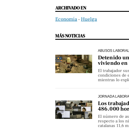
ARCHIVADO EN
Economía
‧
Huelga
MÁS NOTICIAS
ABUSOS LABORA
Detenido un 
viviendo en
El trabajador su
condiciones de e
mientras lo exp
JORNADA LABOR
Los trabaja
486.000 hor
El número de as
respecto a los 
catalanas 11,6 