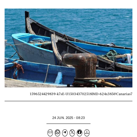
1596524429839-k7sE-U150343702518lMD-624x385@Canarias7
24 JUN. 2025 - 08:23