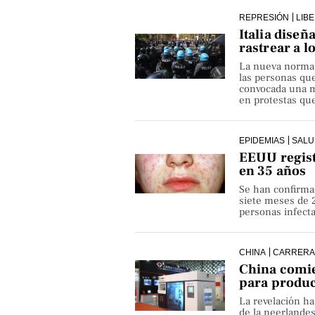
REPRESIÓN
LIB
Italia diseñ
rastrear a l
La nueva norma pe
las personas qu
convocada una ma
en protestas que
EPIDEMIAS
SALU
EEUU regist
en 35 años
Se han confirma
siete meses de 
personas infect
CHINA
CARRERA
China comie
para produ
La revelación h
de la neerlande