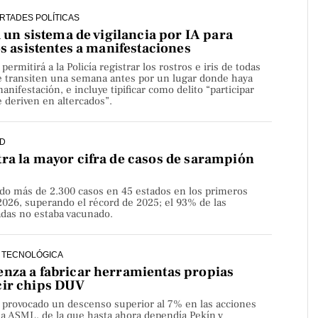
ERTADES POLÍTICAS
a un sistema de vigilancia por IA para
os asistentes a manifestaciones
rmitirá a la Policía registrar los rostros e iris de todas
e transiten una semana antes por un lugar donde haya
nifestación, e incluye tipificar como delito “participar
 deriven en altercados”.
D
ra la mayor cifra de casos de sarampión
do más de 2.300 casos en 45 estados en los primeros
2026, superando el récord de 2025; el 93% de las
adas no estaba vacunado.
 TECNOLÓGICA
nza a fabricar herramientas propias
cir chips DUV
a provocado un descenso superior al 7% en las acciones
sa ASML, de la que hasta ahora dependía Pekín y