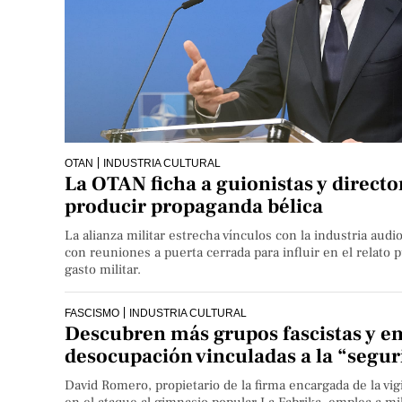
OTAN
INDUSTRIA CULTURAL
La OTAN ficha a guionistas y directo
producir propaganda bélica
La alianza militar estrecha vínculos con la industria aud
con reuniones a puerta cerrada para influir en el relato p
gasto militar.
FASCISMO
INDUSTRIA CULTURAL
Descubren más grupos fascistas y e
desocupación vinculadas a la “segur
David Romero, propietario de la firma encargada de la vigil