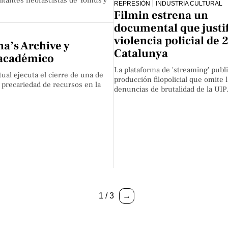
litantes neofascistas de Yomus y
REPRESIÓN
INDUSTRIA CULTURAL
Filmin estrena un
documental que justif
violencia policial de 
na’s Archive y
Catalunya
 académico
La plataforma de 'streaming' publ
ual ejecuta el cierre de una de
producción filopolicial que omite 
a precariedad de recursos en la
denuncias de brutalidad de la UIP
1 / 3
→