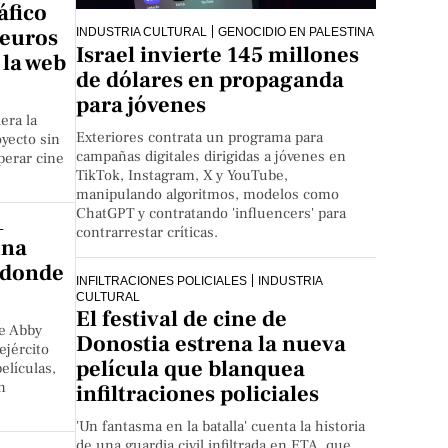
áfico
 euros
INDUSTRIA CULTURAL
GENOCIDIO EN PALESTINA
Israel invierte 145 millones
 la web
de dólares en propaganda
para jóvenes
era la
Exteriores contrata un programa para
oyecto sin
campañas digitales dirigidas a jóvenes en
perar cine
TikTok, Instagram, X y YouTube,
manipulando algoritmos, modelos como
ChatGPT y contratando 'influencers' para
L
contrarrestar críticas.
una
 donde
INFILTRACIONES POLICIALES
INDUSTRIA
CULTURAL
El festival de cine de
e Abby
Donostia estrena la nueva
ejército
película que blanquea
elículas,
n
infiltraciones policiales
'Un fantasma en la batalla' cuenta la historia
de una guardia civil infiltrada en ETA, que