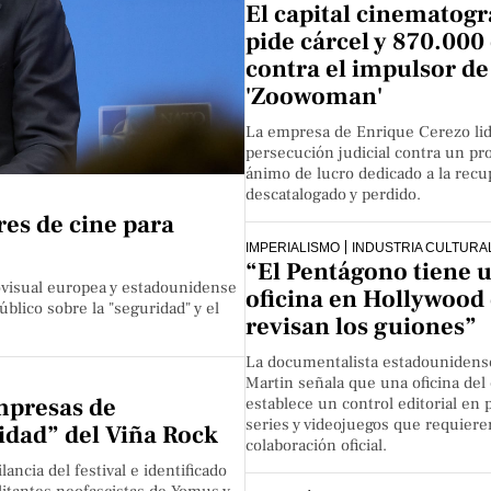
El capital cinematogr
pide cárcel y 870.000
contra el impulsor de
'Zoowoman'
La empresa de Enrique Cerezo lid
persecución judicial contra un pr
ánimo de lucro dedicado a la recu
descatalogado y perdido.
res de cine para
IMPERIALISMO
INDUSTRIA CULTURA
“El Pentágono tiene 
iovisual europea y estadounidense
oficina en Hollywood
úblico sobre la "seguridad" y el
revisan los guiones”
La documentalista estadounidens
Martin señala que una oficina del 
mpresas de
establece un control editorial en p
series y videojuegos que requiere
idad” del Viña Rock
colaboración oficial.
ancia del festival e identificado