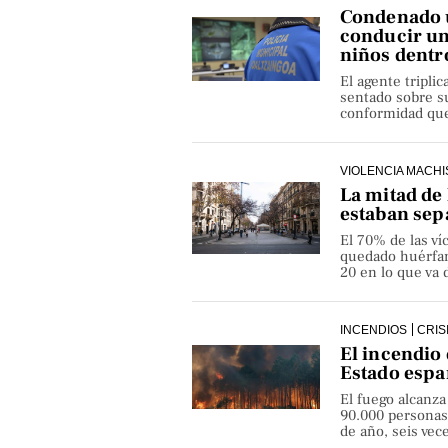
Condenado u
conducir un
niños dentr
El agente triplic
sentado sobre su
conformidad que 
VIOLENCIA MACHI
La mitad de 
estaban sep
El 70% de las v
quedado huérfan
20 en lo que va 
INCENDIOS
CRIS
El incendio 
Estado espa
El fuego alcanza
90.000 personas
de año, seis ve