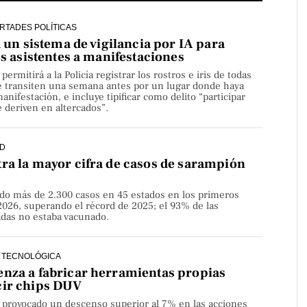
ERTADES POLÍTICAS
a un sistema de vigilancia por IA para
os asistentes a manifestaciones
rmitirá a la Policía registrar los rostros e iris de todas
e transiten una semana antes por un lugar donde haya
nifestación, e incluye tipificar como delito “participar
 deriven en altercados”.
D
ra la mayor cifra de casos de sarampión
do más de 2.300 casos en 45 estados en los primeros
2026, superando el récord de 2025; el 93% de las
adas no estaba vacunado.
 TECNOLÓGICA
nza a fabricar herramientas propias
cir chips DUV
a provocado un descenso superior al 7% en las acciones