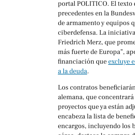
portal
POLITICO
. El text
precedentes en la Bundes
de armamento y equipos qu
ciberdefensa. La iniciativa
Friedrich Merz, que promet
más fuerte de Europa”, a
financiación que
excluye e
a la deuda
.
Los contratos beneficiarán
alemana, que concentrará
proyectos que ya están ad
encabeza la lista de benef
encargos, incluyendo los 