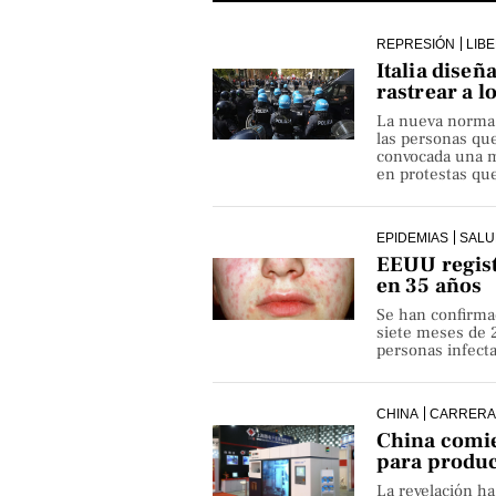
REPRESIÓN
LIB
Italia diseñ
rastrear a l
La nueva norma pe
las personas qu
convocada una ma
en protestas que
EPIDEMIAS
SALU
EEUU regist
en 35 años
Se han confirma
siete meses de 
personas infect
CHINA
CARRERA
China comie
para produ
La revelación h