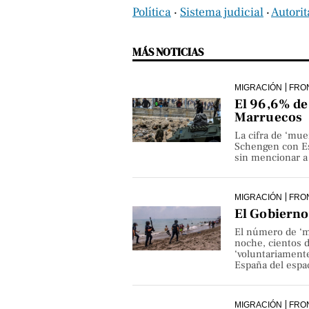
Política
‧
Sistema judicial
‧
Autori
MÁS NOTICIAS
MIGRACIÓN
FRO
El 96,6% de 
Marruecos
La cifra de ‘mue
Schengen con Es
sin mencionar a 
MIGRACIÓN
FRO
El Gobierno 
El número de ‘m
noche, cientos 
‘voluntariamente
España del espa
MIGRACIÓN
FRO