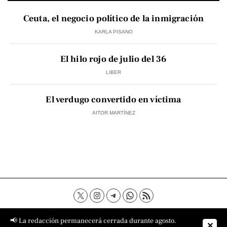
Ceuta, el negocio político de la inmigración
KARLA PISANO
El hilo rojo de julio del 36
LIBER
El verdugo convertido en víctima
AITOR MARTÍNEZ
Contacto
Aviso Legal
Política de privacidad
📢 La redacción permanecerá cerrada durante agosto.
✕
Política de cookies
Sobre nosotros