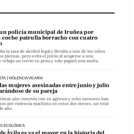
n policía municipal de Iruñea por
 coche patrulla borracho con cuatro
o
aba la tasa de alcohol legal y llevaba a uno de los niños
s piernas, pero evita el juicio al acogerse a una
rebaja un tercio su pena y solo pagará una multa.
STA
VIOLENCIA VICARIA
las mujeres asesinadas entre junio y julio
arándose de su pareja
íctimas aún convivía con su agresor y ocho menores han
os por violencia machista en estos dos meses, un total
de año.
IS ECOLÓGICA
de Ávila es ya el mayor en la historia del