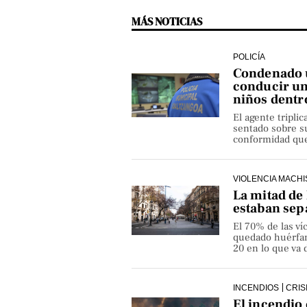
MÁS NOTICIAS
POLICÍA
Condenado u
conducir un
niños dentr
El agente triplic
sentado sobre su
conformidad que 
VIOLENCIA MACHI
La mitad de 
estaban sep
El 70% de las v
quedado huérfan
20 en lo que va 
INCENDIOS
CRIS
El incendio 