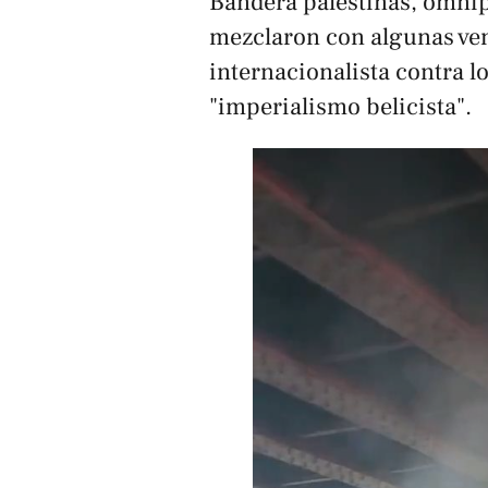
Bandera palestinas, omnip
mezclaron con algunas ven
internacionalista contra 
"imperialismo belicista".