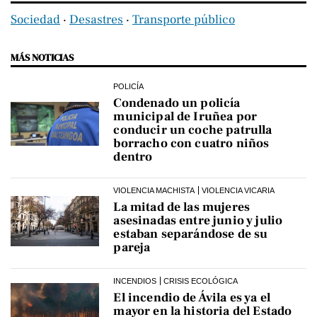
Sociedad
‧
Desastres
‧
Transporte público
MÁS NOTICIAS
POLICÍA
Condenado un policía
municipal de Iruñea por
conducir un coche patrulla
borracho con cuatro niños
dentro
VIOLENCIA MACHISTA
VIOLENCIA VICARIA
La mitad de las mujeres
asesinadas entre junio y julio
estaban separándose de su
pareja
INCENDIOS
CRISIS ECOLÓGICA
El incendio de Ávila es ya el
mayor en la historia del Estado