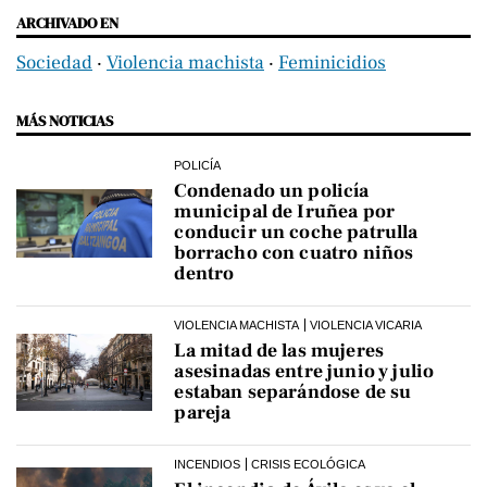
ARCHIVADO EN
Sociedad
‧
Violencia machista
‧
Feminicidios
MÁS NOTICIAS
POLICÍA
Condenado un policía
municipal de Iruñea por
conducir un coche patrulla
borracho con cuatro niños
dentro
VIOLENCIA MACHISTA
VIOLENCIA VICARIA
La mitad de las mujeres
asesinadas entre junio y julio
estaban separándose de su
pareja
INCENDIOS
CRISIS ECOLÓGICA