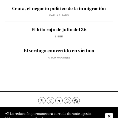
Ceuta, el negocio político de la inmigración
KARLA PISANO
El hilo rojo de julio del 36
LIBER
El verdugo convertido en víctima
AITOR MARTÍNEZ
Contacto
Aviso Legal
Política de privacidad
📢 La redacción permanecerá cerrada durante agosto.
✕
Política de cookies
Sobre nosotros