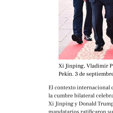
Xi Jinping, Vladimir 
Pekín. 3 de septiembr
El contexto internacional d
la cumbre bilateral celeb
Xi Jinping y Donald Trum
mandatarios ratificaron s