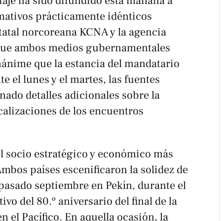
viaje ha sido difundido esta mañana a
mativos prácticamente idénticos
statal norcoreana
KCNA
y la agencia
que ambos medios gubernamentales
ánime que la estancia del mandatario
e el lunes y el martes, las fuentes
nado detalles adicionales sobre la
ocalizaciones de los encuentros
l socio estratégico y económico más
 Ambos países escenificaron la solidez de
l pasado septiembre en Pekín, durante el
vo del 80.º aniversario del final de la
el Pacífico. En aquella ocasión, la