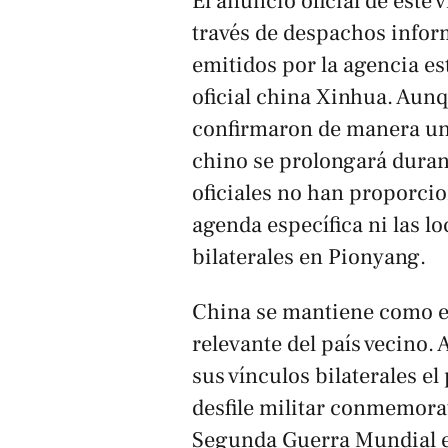
El anuncio oficial de este 
través de despachos infor
emitidos por la agencia e
oficial china
Xinhua
. Aun
confirmaron de manera un
chino se prolongará durant
oficiales no han proporcio
agenda específica ni las l
bilaterales en Pionyang.
China se mantiene como e
relevante del país vecino.
sus vínculos bilaterales e
desfile militar conmemorati
Segunda Guerra Mundial en 