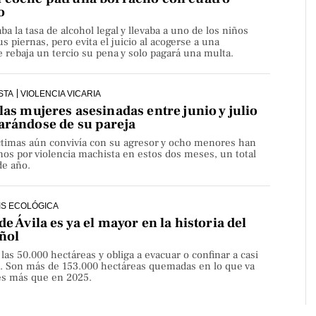
o
aba la tasa de alcohol legal y llevaba a uno de los niños
s piernas, pero evita el juicio al acogerse a una
rebaja un tercio su pena y solo pagará una multa.
STA
VIOLENCIA VICARIA
las mujeres asesinadas entre junio y julio
arándose de su pareja
íctimas aún convivía con su agresor y ocho menores han
os por violencia machista en estos dos meses, un total
de año.
IS ECOLÓGICA
de Ávila es ya el mayor en la historia del
ñol
 las 50.000 hectáreas y obliga a evacuar o confinar a casi
. Son más de 153.000 hectáreas quemadas en lo que va
ces más que en 2025.