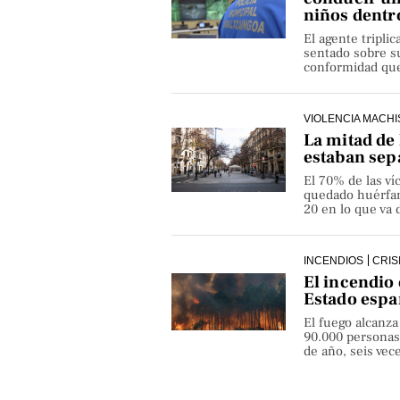
niños dentr
El agente triplic
sentado sobre su
conformidad que 
VIOLENCIA MACHI
La mitad de 
estaban sep
El 70% de las v
quedado huérfan
20 en lo que va 
INCENDIOS
CRIS
El incendio 
Estado espa
El fuego alcanza
90.000 personas
de año, seis ve