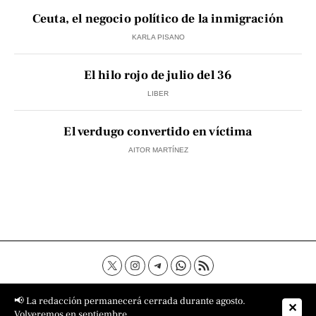
Ceuta, el negocio político de la inmigración
KARLA PISANO
El hilo rojo de julio del 36
LIBER
El verdugo convertido en víctima
AITOR MARTÍNEZ
Contacto
Aviso Legal
Política de privacidad
📢 La redacción permanecerá cerrada durante agosto.
✕
Política de cookies
Sobre nosotros
Volveremos en septiembre.