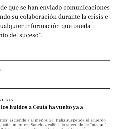
de que se han enviado comunicaciones
endo su colaboración durante la crisis e
cualquier información que pueda
nto del suceso".
a
NTERAS
los huidos a Ceuta ha vuelto ya a
rtos’ asciende a al menos 57. Italia suspende el acuerdo
paña, mientras Sánchez califica lo sucedido de “ataque”