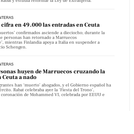
Rabat y estudia reformar la Ley de Extranjería.
NTERAS
cifra en 49.000 las entradas en Ceuta
uertos’ confirmados asciende a dieciocho; durante la
de personas han retornado a Marruecos
’, mientras Finlandia apoya a Italia en suspender a
cio Schengen.
NTERAS
rsonas huyen de Marruecos cruzando la
n Ceuta a nado
rantes han ‘muerto’ ahogados, y el Gobierno español ha
rcito. Rabat celebraba ayer la ‘Fiesta del Trono’,
la coronación de Mohammed VI, celebrada por EEUU e