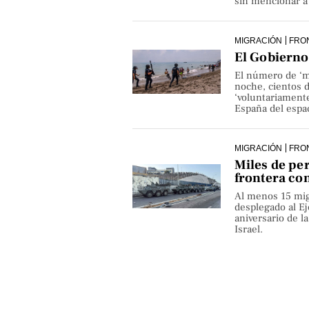
sin mencionar a 
MIGRACIÓN
FRO
El Gobierno 
El número de ‘m
noche, cientos 
‘voluntariamente
España del espa
MIGRACIÓN
FRO
Miles de pe
frontera co
Al menos 15 mig
desplegado al Ejé
aniversario de 
Israel.