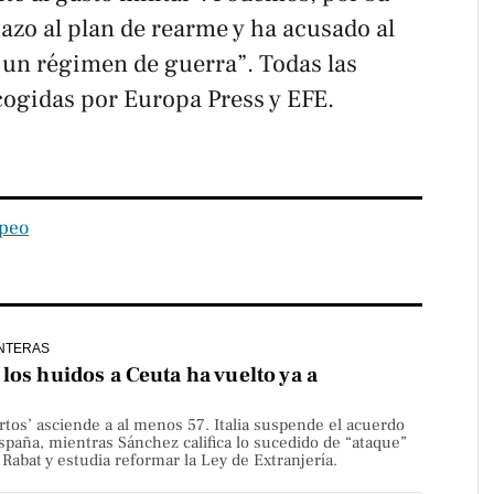
hazo al plan de rearme y ha acusado al
 un régimen de guerra”. Todas las
cogidas por Europa Press y EFE.
peo
NTERAS
los huidos a Ceuta ha vuelto ya a
rtos’ asciende a al menos 57. Italia suspende el acuerdo
paña, mientras Sánchez califica lo sucedido de “ataque”
Rabat y estudia reformar la Ley de Extranjería.