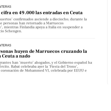
NTERAS
cifra en 49.000 las entradas en Ceuta
uertos’ confirmados asciende a dieciocho; durante la
de personas han retornado a Marruecos
’, mientras Finlandia apoya a Italia en suspender a
cio Schengen.
NTERAS
rsonas huyen de Marruecos cruzando la
n Ceuta a nado
rantes han ‘muerto’ ahogados, y el Gobierno español ha
rcito. Rabat celebraba ayer la ‘Fiesta del Trono’,
la coronación de Mohammed VI, celebrada por EEUU e