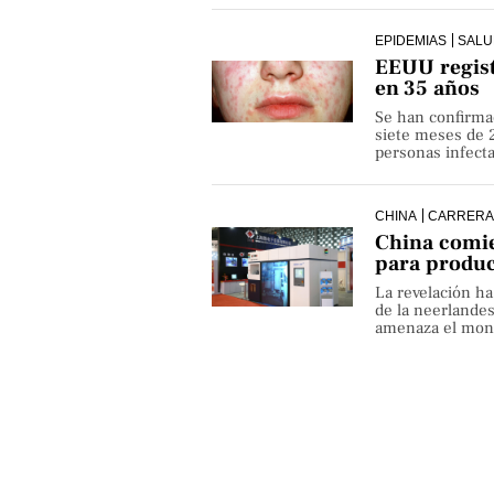
EPIDEMIAS
SALU
EEUU regist
en 35 años
Se han confirma
siete meses de 
personas infect
CHINA
CARRERA
China comie
para produ
La revelación h
de la neerlande
amenaza el monop