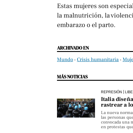
Estas mujeres son especi
la malnutrición, la violen
embarazo o el parto.
ARCHIVADO EN
Mundo
‧
Crisis humanitaria
‧
Muj
MÁS NOTICIAS
REPRESIÓN
LIB
Italia diseñ
rastrear a l
La nueva norma pe
las personas qu
convocada una ma
en protestas que