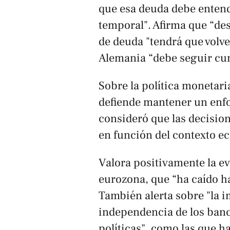
que esa deuda debe enten
temporal". Afirma que “des
de deuda "tendrá que volve
Alemania “debe seguir cum
Sobre la política monetar
defiende mantener un enfo
consideró que las decisio
en función del contexto e
Valora positivamente la ev
eurozona, que “ha caído ha
También alerta sobre "la i
independencia de los banc
políticas", como las que h