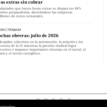
as extras sin cobrar
alariados que hacen horas extras se dispara un 48%
niveles prepandemia, ahorrándose las empresas
millones de euros semanales.
ERO
TRABAJO
uchas obreras: julio de 2026
despidos colectivos en la automoción, la aviación y los
 excusa de la IA mientras la presión sindical logra
ecortes e imponer importantes victorias en el metal, el
rio y el sector energético.
septiembre.