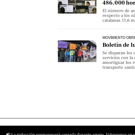
486.000 hor
El número de as
respecto a los 
catalanas 11,6 
MOVIMIENTO OBR
Boletín de l
Se disparan los 
servicios con la
amortiguar los r
transporte sanita
📢 La redacción permanecerá cerrada durante agosto. Volveremos en 