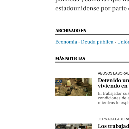
estadounidense por parte 
ARCHIVADO EN
Economía
‧
Deuda pública
‧
Unió
MÁS NOTICIAS
ABUSOS LABORA
Detenido un 
viviendo en
El trabajador su
condiciones de e
mientras lo exp
JORNADA LABOR
Los trabaja