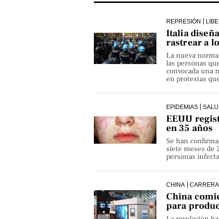
REPRESIÓN
LIB
Italia diseñ
rastrear a l
La nueva norma pe
las personas qu
convocada una ma
en protestas que
EPIDEMIAS
SALU
EEUU regist
en 35 años
Se han confirma
siete meses de 
personas infect
CHINA
CARRERA
China comie
para produ
La revelación h