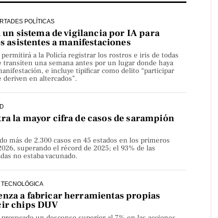
ERTADES POLÍTICAS
a un sistema de vigilancia por IA para
os asistentes a manifestaciones
rmitirá a la Policía registrar los rostros e iris de todas
e transiten una semana antes por un lugar donde haya
nifestación, e incluye tipificar como delito “participar
 deriven en altercados”.
D
ra la mayor cifra de casos de sarampión
do más de 2.300 casos en 45 estados en los primeros
2026, superando el récord de 2025; el 93% de las
adas no estaba vacunado.
 TECNOLÓGICA
nza a fabricar herramientas propias
cir chips DUV
a provocado un descenso superior al 7% en las acciones