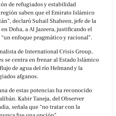
ón de refugiados y estabilidad
a región saben que el Emirato Islámico
tán”, declaró Suhail Shaheen, jefe de la
n en Doha, a
Al Jazeera
, justificando el
“un enfoque pragmático y racional”.
alista de International Crisis Group,
rés se centra en frenar al Estado Islámico
 flujo de agua del río Helmand y la
giados afganos.
guna de estas potencias ha reconocido
alibán. Kabir Taneja, del Observer
ia, señala que “no tratar con la
 nunca fue una opción”.