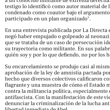
a un conocido militante de extrema derech
testigo lo identificó como autor material de 
condenado como coautor bajo el argumento
participado en un plan organizado".
En una entrevista publicada por
La Directa
e
negó haber empujado o golpeado al neonazi
que se trataba de un caso de persecución id
su trayectoria como militante. En sus pala
quién soy y por lo que defiendo, no por los 
Su encarcelamiento se produjo casi al mism
aprobación de la ley de amnistía pactada po
hecho que diversos colectivos calificaron 
flagrante y una muestra de cómo el Estado m
contra la militancia política, especialmente
antifascista. Con la manifestación de este vi
denunciar la criminalización de la lucha anti
libertad inmediata de Abel.