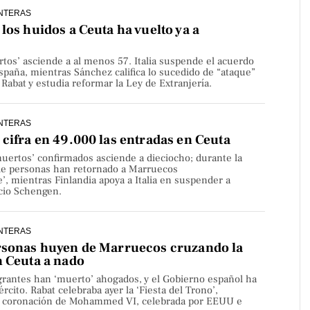
NTERAS
los huidos a Ceuta ha vuelto ya a
rtos’ asciende a al menos 57. Italia suspende el acuerdo
paña, mientras Sánchez califica lo sucedido de “ataque”
Rabat y estudia reformar la Ley de Extranjería.
NTERAS
cifra en 49.000 las entradas en Ceuta
uertos’ confirmados asciende a dieciocho; durante la
de personas han retornado a Marruecos
’, mientras Finlandia apoya a Italia en suspender a
cio Schengen.
NTERAS
rsonas huyen de Marruecos cruzando la
n Ceuta a nado
rantes han ‘muerto’ ahogados, y el Gobierno español ha
rcito. Rabat celebraba ayer la ‘Fiesta del Trono’,
la coronación de Mohammed VI, celebrada por EEUU e