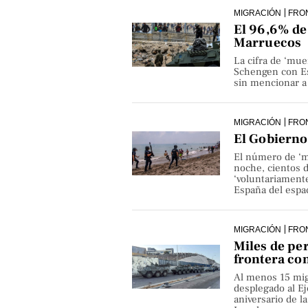
MIGRACIÓN
FRO
El 96,6% de 
Marruecos
La cifra de ‘mue
Schengen con Es
sin mencionar a 
MIGRACIÓN
FRO
El Gobierno 
El número de ‘m
noche, cientos 
‘voluntariamente
España del espa
MIGRACIÓN
FRO
Miles de pe
frontera co
Al menos 15 mig
desplegado al Ejé
aniversario de 