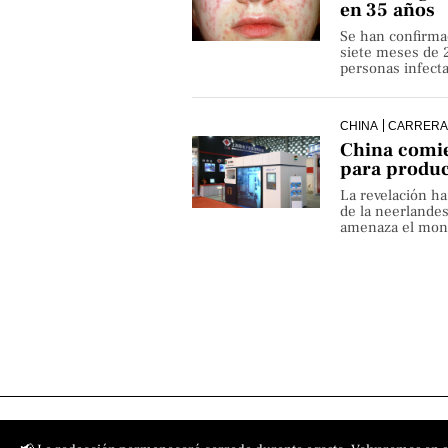
en 35 años
Se han confirma
siete meses de 
personas infect
CHINA
CARRERA
China comie
para produ
La revelación h
de la neerlande
amenaza el monop