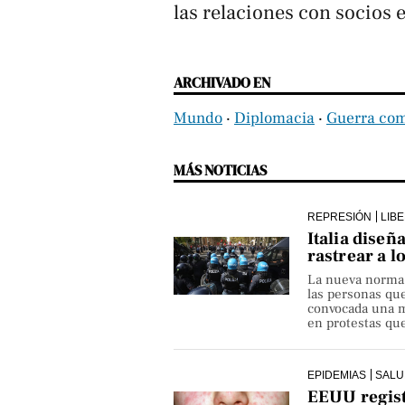
las relaciones con socios 
ARCHIVADO EN
Mundo
‧
Diplomacia
‧
Guerra com
MÁS NOTICIAS
REPRESIÓN
LIB
Italia diseñ
rastrear a l
La nueva norma pe
las personas qu
convocada una ma
en protestas que
EPIDEMIAS
SALU
EEUU regist