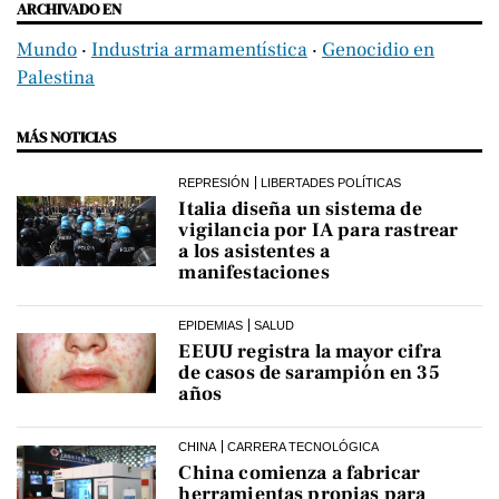
ARCHIVADO EN
Mundo
‧
Industria armamentística
‧
Genocidio en
Palestina
MÁS NOTICIAS
REPRESIÓN
LIBERTADES POLÍTICAS
Italia diseña un sistema de
vigilancia por IA para rastrear
a los asistentes a
manifestaciones
EPIDEMIAS
SALUD
EEUU registra la mayor cifra
de casos de sarampión en 35
años
CHINA
CARRERA TECNOLÓGICA
China comienza a fabricar
herramientas propias para