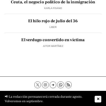
Ceuta, el negocio político de la inmigración
KARLA PISANO
El hilo rojo de julio del 36
LIBER
El verdugo convertido en víctima
AITOR MARTÍNEZ
Contacto
Aviso Legal
Política de privacidad
📢 La redacción permanecerá cerrada durante agosto.
✕
Política de cookies
Sobre nosotros
Volveremos en septiembre.