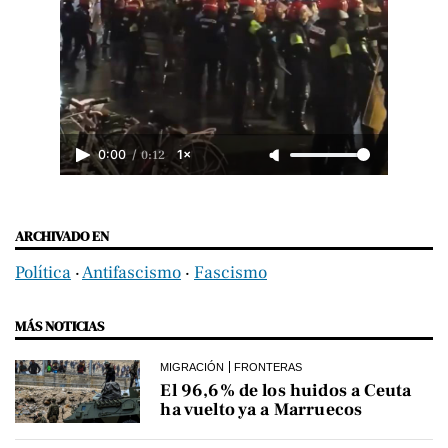
/
0:12
0:00
1×
ARCHIVADO EN
Política
‧
Antifascismo
‧
Fascismo
MÁS NOTICIAS
MIGRACIÓN
FRONTERAS
El 96,6% de los huidos a Ceuta
ha vuelto ya a Marruecos