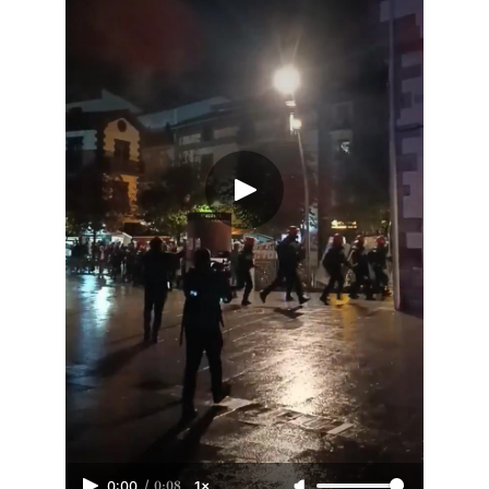
/
0:08
0:00
1×