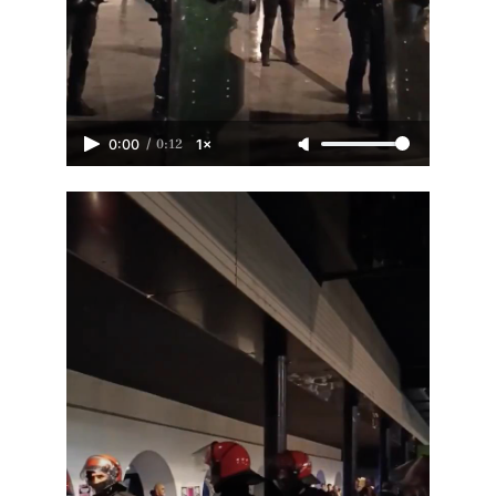
/
0:12
0:00
1×