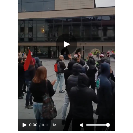
/
0:11
0:00
1×