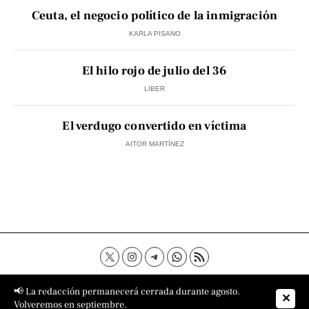
Ceuta, el negocio político de la inmigración
KARLA PISANO
El hilo rojo de julio del 36
LIBER
El verdugo convertido en víctima
AITOR MARTÍNEZ
Contacto
Aviso Legal
Política de privacidad
📢 La redacción permanecerá cerrada durante agosto.
✕
Política de cookies
Sobre nosotros
Volveremos en septiembre.