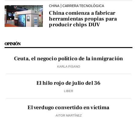
CHINA
CARRERA TECNOLÓGICA
China comienza a fabricar
herramientas propias para
producir chips DUV
OPINIÓN
Ceuta, el negocio político de la inmigración
KARLA PISANO
El hilo rojo de julio del 36
LIBER
El verdugo convertido en víctima
AITOR MARTÍNEZ