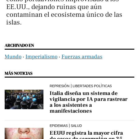
EE.UU., dejando ruinas que aún
contaminan el ecosistema único de las
islas.
ARCHIVADO EN
Mundo
‧
Imperialismo
‧
Fuerzas armadas
MÁS NOTICIAS
REPRESIÓN
LIBERTADES POLÍTICAS
Italia diseña un sistema de
vigilancia por IA para rastrear
a los asistentes a
manifestaciones
EPIDEMIAS
SALUD
EEUU registra la mayor cifra
de casos de sarampión en 35