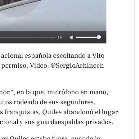
1×
Nacional española escoltando a Vito 
r permiso. Video: @SergioAchinech 
nción", en la que, micrófono en mano,
utos rodeado de sus seguidores,
 franquistas, Quiles abandonó el lugar
acional y sus guardaespaldas privados.
ez Quiles estaba fuera, cuando la