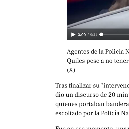
/
0:21
0:00
Agentes de la Policía 
Quiles pese a no tene
(X)
Tras finalizar su "interve
dio un discurso de 20 min
quienes portaban banderas
escoltado por la Policía N
Fue en ese momento, una v