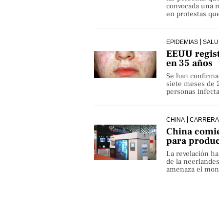
convocada una ma
en protestas que
EPIDEMIAS
SALU
EEUU regist
en 35 años
Se han confirma
siete meses de 
personas infect
CHINA
CARRERA
China comie
para produ
La revelación h
de la neerlande
amenaza el monop