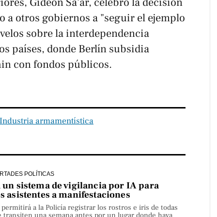
riores, Gideon Sa'ar, celebró la decisión
o a otros gobiernos a "seguir el ejemplo
 velos sobre la interdependencia
os países, donde Berlín subsidia
in con fondos públicos.
Industria armamentística
ERTADES POLÍTICAS
a un sistema de vigilancia por IA para
os asistentes a manifestaciones
rmitirá a la Policía registrar los rostros e iris de todas
e transiten una semana antes por un lugar donde haya