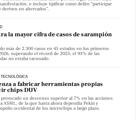
nifestación, e incluye tipificar como delito “participar
 deriven en altercados”.
D
ra la mayor cifra de casos de sarampión
do más de 2.300 casos en 45 estados en los primeros
2026, superando el récord de 2025; el 93% de las
adas no estaba vacunado.
 TECNOLÓGICA
nza a fabricar herramientas propias
cir chips DUV
a provocado un descenso superior al 7% en las acciones
sa ASML, de la que hasta ahora dependía Pekín y
olio occidental de los microchips a largo plazo.