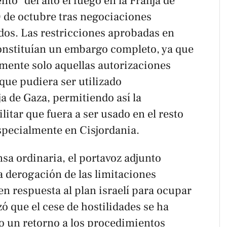
to" del alto el fuego en la Franja de
0 de octubre tras negociaciones
os. Las restricciones aprobadas en
onstituían un embargo completo, ya que
ente solo aquellas autorizaciones
ue pudiera ser utilizado
ja de Gaza, permitiendo así la
litar que fuera a ser usado en el resto
specialmente en Cisjordania.
sa ordinaria, el portavoz adjunto
a derogación de las limitaciones
en respuesta al plan israelí para ocupar
zó que el cese de hostilidades se ha
do un retorno a los procedimientos