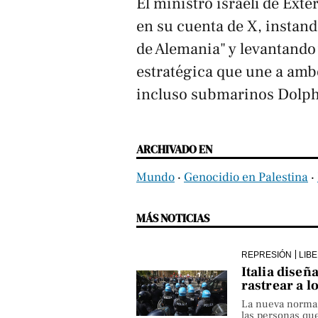
El ministro israelí de Exte
en su cuenta de X, instand
de Alemania" y levantando
estratégica que une a amb
incluso submarinos Dolph
ARCHIVADO EN
Mundo
‧
Genocidio en Palestina
‧
MÁS NOTICIAS
REPRESIÓN
LIB
Italia diseñ
rastrear a l
La nueva norma pe
las personas qu