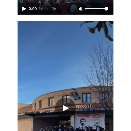
/
0:04
0:00
1×