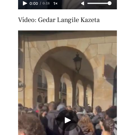
/
0:18
0:00
1×
Vídeo: Gedar Langile Kazeta