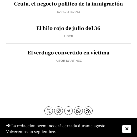
Ceuta, el negocio político de la inmigración
KARLA PISANO
El hilo rojo de julio del 36
LIBER
El verdugo convertido en víctima
AITOR MARTÍNEZ
Contacto
Aviso Legal
Política de privacidad
📢 La redacción permanecerá cerrada durante agosto.
✕
Política de cookies
Sobre nosotros
Volveremos en septiembre.