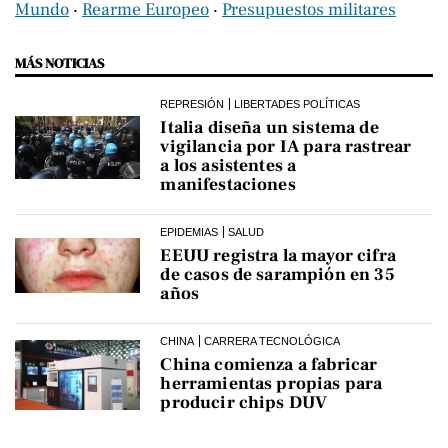
Mundo
‧
Rearme Europeo
‧
Presupuestos militares
MÁS NOTICIAS
REPRESIÓN
LIBERTADES POLÍTICAS
Italia diseña un sistema de
vigilancia por IA para rastrear
a los asistentes a
manifestaciones
EPIDEMIAS
SALUD
EEUU registra la mayor cifra
de casos de sarampión en 35
años
CHINA
CARRERA TECNOLÓGICA
China comienza a fabricar
herramientas propias para
producir chips DUV