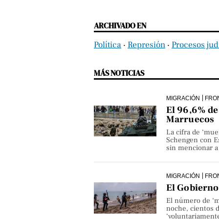
ARCHIVADO EN
Política
‧
Represión
‧
Procesos jud
MÁS NOTICIAS
MIGRACIÓN
FRO
El 96,6% de 
Marruecos
La cifra de ‘mue
Schengen con Es
sin mencionar a 
MIGRACIÓN
FRO
El Gobierno 
El número de ‘m
noche, cientos 
‘voluntariamente