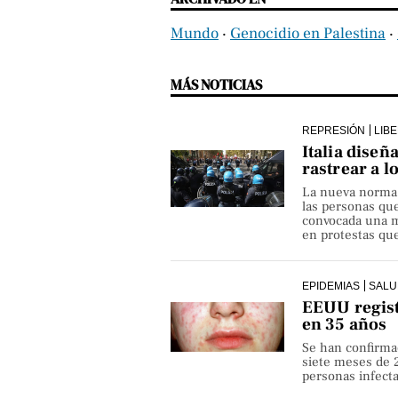
Mundo
‧
Genocidio en Palestina
‧
MÁS NOTICIAS
REPRESIÓN
LIB
Italia diseñ
rastrear a l
La nueva norma pe
las personas qu
convocada una ma
en protestas que
EPIDEMIAS
SALU
EEUU regist
en 35 años
Se han confirma
siete meses de 
personas infect