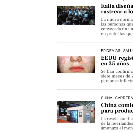
Italia diseñ
rastrear a l
La nueva norma pe
las personas qu
convocada una ma
en protestas que
EPIDEMIAS
SALU
EEUU regist
en 35 años
Se han confirma
siete meses de 
personas infect
CHINA
CARRERA
China comie
para produ
La revelación h
de la neerlande
amenaza el monop