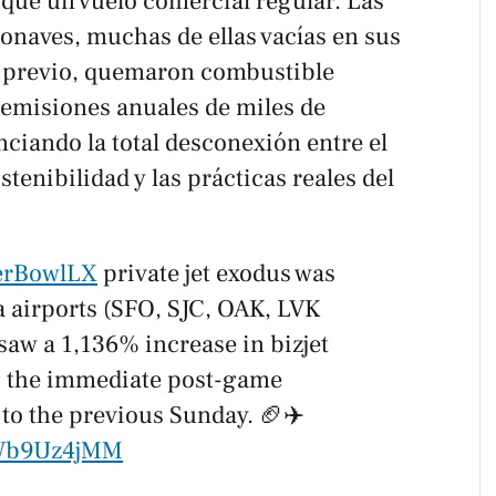
 que un vuelo comercial regular. Las
naves, muchas de ellas vacías en sus
o previo, quemaron combustible
s emisiones anuales de miles de
ciando la total desconexión entre el
tenibilidad y las prácticas reales del
erBowlLX
private jet exodus was
a airports (SFO, SJC, OAK, LVK
aw a 1,136% increase in bizjet
g the immediate post-game
o the previous Sunday. 🏈✈️
/lWb9Uz4jMM