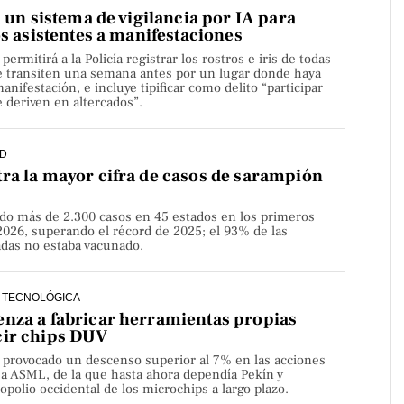
a un sistema de vigilancia por IA para
os asistentes a manifestaciones
rmitirá a la Policía registrar los rostros e iris de todas
e transiten una semana antes por un lugar donde haya
nifestación, e incluye tipificar como delito “participar
 deriven en altercados”.
D
ra la mayor cifra de casos de sarampión
do más de 2.300 casos en 45 estados en los primeros
2026, superando el récord de 2025; el 93% de las
adas no estaba vacunado.
 TECNOLÓGICA
nza a fabricar herramientas propias
cir chips DUV
a provocado un descenso superior al 7% en las acciones
sa ASML, de la que hasta ahora dependía Pekín y
olio occidental de los microchips a largo plazo.