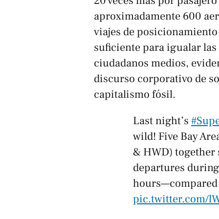
20 veces más por pasajero
aproximadamente 600 aero
viajes de posicionamient
suficiente para igualar la
ciudadanos medios, eviden
discurso corporativo de sos
capitalismo fósil.
Last night’s
#Sup
wild! Five Bay Are
& HWD) together s
departures durin
hours—compared t
pic.twitter.com