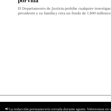
por vida
El Departamento de Justicia prohíbe cualquier investigac
presidente y su familia y crea un fondo de 1.800 millones
📢 La redacción permanecerá cerrada durante agosto. Volveremos en 
Contact