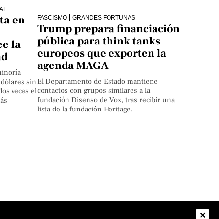
CAL
lta en
FASCISMO
GRANDES FORTUNAS
Trump prepara financiación
pública para think tanks
ee la
europeos que exporten la
ad
agenda MAGA
inoría
El Departamento de Estado mantiene
 dólares sin
contactos con grupos similares a la
dos veces el
fundación Disenso de Vox, tras recibir una
más
lista de la fundación Heritage.
✕
 nosotros