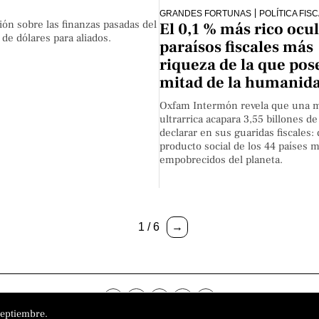
GRANDES FORTUNAS
POLÍTICA FIS
ión sobre las finanzas pasadas del
El 0,1 % más rico ocu
 de dólares para aliados.
paraísos fiscales más
riqueza de la que pos
mitad de la humanid
Oxfam Intermón revela que una m
ultrarrica acapara 3,55 billones de
declarar en sus guaridas fiscales: 
producto social de los 44 países 
empobrecidos del planeta.
1 / 6
→
septiembre.
o
Aviso Legal
Política de privacidad
Política de cookies
Sobre