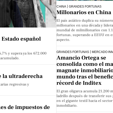
CHINA
GRANDES FORTUNAS
Millonarios en China
El país asiático duplica su númer
millonarios en una década y lidera 
mundial de milmillonarios con 1.
fortunas, superando a EEUU en e
l Estado español
aspecto.
GRANDES FORTUNAS
MERCADO INM
6,7% y supera ya los 672.000
Amancio Ortega se
n acumulado.
consolida como el m
magnate inmobiliario
 la ultraderecha
mundo tras el benefic
récord de Inditex
arias regresivas y
El gran oligarca acumula 21.200 m
ladrillo después de transferir sus
en el gigante textil hacia el sector
inmobiliario.
es de impuestos de