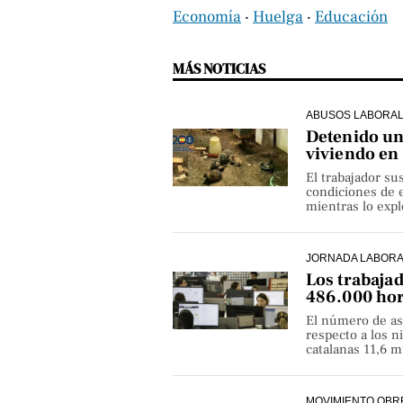
Economía
‧
Huelga
‧
Educación
MÁS NOTICIAS
ABUSOS LABORA
Detenido un 
viviendo en
El trabajador su
condiciones de e
mientras lo exp
JORNADA LABOR
Los trabaja
486.000 hor
El número de as
respecto a los 
catalanas 11,6 
MOVIMIENTO OBR