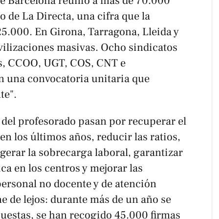
de Barcelona reunió a más de 70.000
to de
La Directa
, una cifra que la
5.000. En Girona, Tarragona, Lleida y
vilizaciones masivas. Ocho sindicatos
s, CCOO, UGT, COS, CNT e
n una convocatoria unitaria que
te".
del profesorado pasan por recuperar el
n los últimos años, reducir las ratios,
igerar la sobrecarga laboral, garantizar
ca en los centros y mejorar las
personal no docente y de atención
ne de lejos: durante más de un año se
cuestas, se han recogido 45.000 firmas