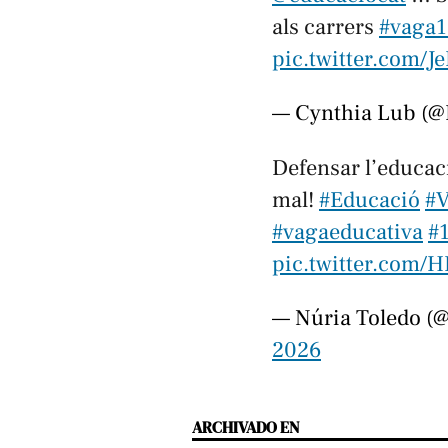
als carrers
#vaga1
pic.twitter.com/
— Cynthia Lub (
Defensar l’educaci
mal!
#Educació
#
#vagaeducativa
#
pic.twitter.com
— Núria Toledo (
2026
ARCHIVADO EN