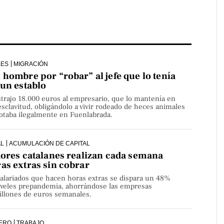
LES
MIGRACIÓN
hombre por “robar” al jefe que lo tenía
 un establo
strajo 18.000 euros al empresario, que lo mantenía en
sclavitud, obligándolo a vivir rodeado de heces animales
lotaba ilegalmente en Fuenlabrada.
AL
ACUMULACIÓN DE CAPITAL
dores catalanes realizan cada semana
as extras sin cobrar
alariados que hacen horas extras se dispara un 48%
niveles prepandemia, ahorrándose las empresas
millones de euros semanales.
ERO
TRABAJO