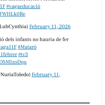
1F
#vagaeducació
JeFWHLk0Re
@LubCynthia)
February 11, 2026
ó dels infants no hauria de fer
Vaga11F
#Mataró
11febrer
#tv3
/HDSMIzoDqu
@NuriaToledo)
February 11,