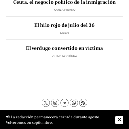
Ceuta, el negocio político de la inmigración
KARLA PISANO
El hilo rojo de julio del 36
LIBER
El verdugo convertido en víctima
AITOR MARTÍNEZ
Contacto
Aviso Legal
Política de privacidad
📢 La redacción permanecerá cerrada durante agosto.
✕
Política de cookies
Sobre nosotros
Volveremos en septiembre.