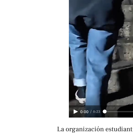
/
0:23
0:00
La organización estudianti