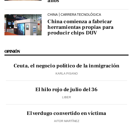
años
CHINA
CARRERA TECNOLÓGICA
China comienza a fabricar
herramientas propias para
producir chips DUV
OPINIÓN
Ceuta, el negocio político de la inmigración
KARLA PISANO
El hilo rojo de julio del 36
LIBER
El verdugo convertido en víctima
AITOR MARTÍNEZ