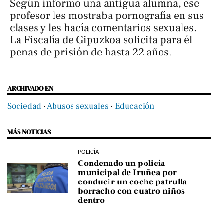
Según informó una antigua alumna, ese
profesor les mostraba pornografía en sus
clases y les hacía comentarios sexuales.
La Fiscalía de Gipuzkoa solicita para él
penas de prisión de hasta 22 años.
ARCHIVADO EN
Sociedad
‧
Abusos sexuales
‧
Educación
MÁS NOTICIAS
POLICÍA
Condenado un policía
municipal de Iruñea por
conducir un coche patrulla
borracho con cuatro niños
dentro