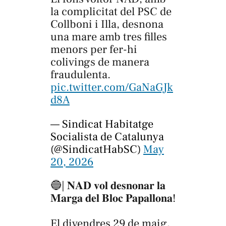
la complicitat del PSC de
Collboni i Illa, desnona
una mare amb tres filles
menors per fer-hi
colivings de manera
fraudulenta.
pic.twitter.com/GaNaGJk
d8A
— Sindicat Habitatge
Socialista de Catalunya
(@SindicatHabSC)
May
20, 2026
🔵| 𝐍𝐀𝐃 𝐯𝐨𝐥 𝐝𝐞𝐬𝐧𝐨𝐧𝐚𝐫 𝐥𝐚
𝐌𝐚𝐫𝐠𝐚 𝐝𝐞𝐥 𝐁𝐥𝐨𝐜 𝐏𝐚𝐩𝐚𝐥𝐥𝐨𝐧𝐚!
El divendres 29 de maig,