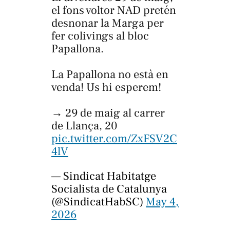
el fons voltor NAD pretén
desnonar la Marga per
fer colivings al bloc
Papallona.
La Papallona no està en
venda! Us hi esperem!
→ 29 de maig al carrer
de Llança, 20
pic.twitter.com/ZxFSV2C
4lV
— Sindicat Habitatge
Socialista de Catalunya
(@SindicatHabSC)
May 4,
2026