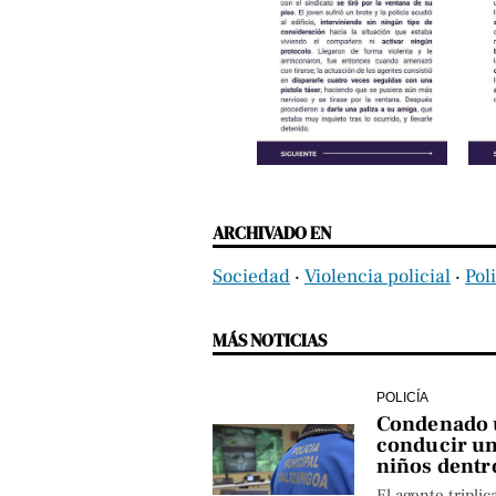
ARCHIVADO EN
Sociedad
‧
Violencia policial
‧
Pol
MÁS NOTICIAS
POLICÍA
Condenado u
conducir un
niños dentr
El agente triplic