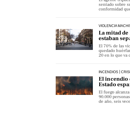
sentado sobre su
conformidad que 
VIOLENCIA MACHI
La mitad de 
estaban sep
El 70% de las v
quedado huérfan
20 en lo que va 
INCENDIOS
CRIS
El incendio 
Estado espa
El fuego alcanza
90.000 personas
de año, seis ve