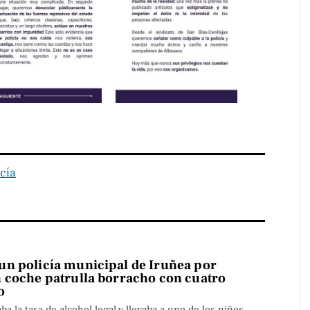
icía
n policía municipal de Iruñea por
 coche patrulla borracho con cuatro
o
aba la tasa de alcohol legal y llevaba a uno de los niños